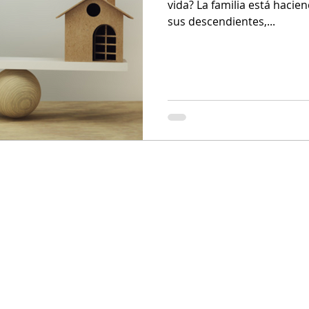
vida? La familia está hacie
sus descendientes,...
Whatsapp:
+52 55 1746 6706
equipo@grisynava.com​
Lunes a viernes de 8:00 a 17:00 h CDMX
AVISO DE PRIVACIDAD