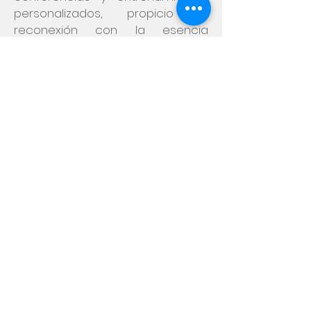
personalizados, propicio la
reconexión con la esencia
original, permitiendo que el ser
humano prospere en su entorno
laboral.
Redefinir el propósito a través de
un cambio de percepción aporta
ventajas estratégicas tanto para
empresarios como para
colaboradores:
Alineación:
Conexión con nuestro
verdadero propósito.
Integridad:
Mayor coherencia
con nosotros mismos.
Sinergia:
Mayor serenidad,
empatía y unión en el equipo.