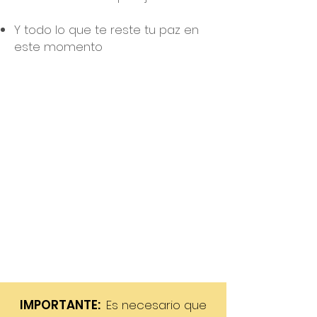
Y todo lo que te reste tu paz en
este momento
Crearás nuevos
circuitos que te ayuden
en el movimiento de tu
realidad y crecimiento
de conciencia.
A través de tus frecuencias
numéricas, el futuro te brindará
la información que requieres
saber para tu presente.
IMPORTANTE:
Es necesario que