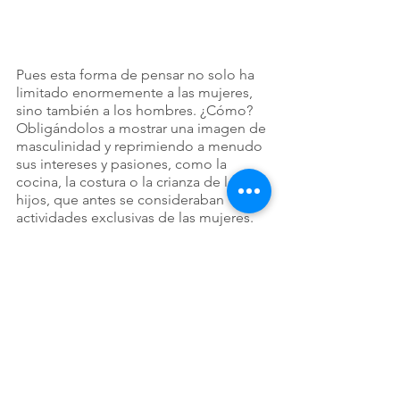
Pues esta forma de pensar no solo ha 
limitado enormemente a las mujeres, 
sino también a los hombres. ¿Cómo? 
Obligándolos a mostrar una imagen de 
masculinidad y reprimiendo a menudo 
sus intereses y pasiones, como la 
cocina, la costura o la crianza de los 
hijos, que antes se consideraban 
actividades exclusivas de las mujeres.
Vaya ironía, ¿no te parece? 
Conclusión final:
Querida, deseo que esta información 
para liberarnos quede grabada para 
siempre en tu interior, por ello 