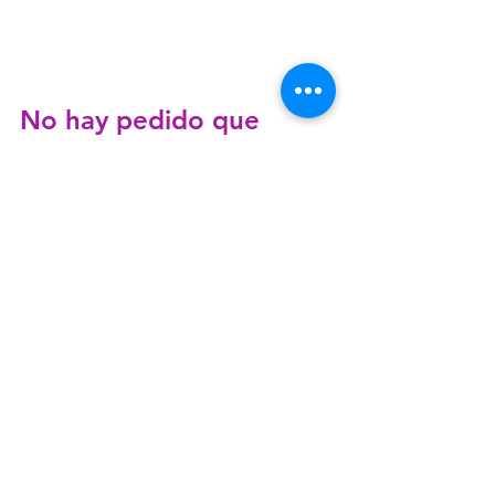
No hay pedido que 
quede sin ser escuchado
Espero de corazón que estos consejos 
te animen a pedir guía a tus Seres 
Asistenciales en el tema pareja. Una vez 
que inicies una relación con tus Guías, 
sus señales no tardarán en hacerse 
notar, pues déjame decirte que 
no hay 
pedido que se quede sin ser 
escuchado.
Ya lo sabes, querid@, si estás pasando 
por una ruptura o tienes deseos de 
conocer a una nueva pareja: 
Pide a tus Ángeles
, de la manera 
más abierta y honesta que te 