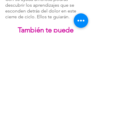
descubrir los aprendizajes que se 
esconden detrás del dolor en este 
cierre de ciclo. Ellos te guiarán.
También te puede 
interesar
https://www.youtube.com/watch?
v=z4fhOMpqcnk&t=13s
¿Qué ciclo tienes que 
cerrar en este momento 
de tu vida?