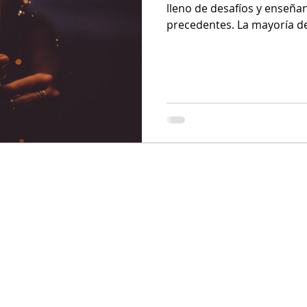
lleno de desafíos y enseñan
precedentes. La mayoría de 
Whatsapp:
+52 55 1746 6706
equipo@grisynava.com​
Lunes a viernes de 8:00 a 17:00 h CDMX
AVISO DE PRIVACIDAD