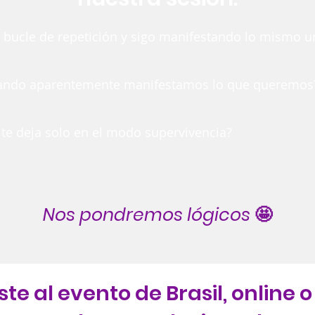
l bucle de repetición y sigo manifestando lo mismo un
uando aparentemente manifestamos lo que queremos
 te deja solo en el modo supervivencia?
Nos pondremos lógicos
🤩
ste al evento de Brasil, online o