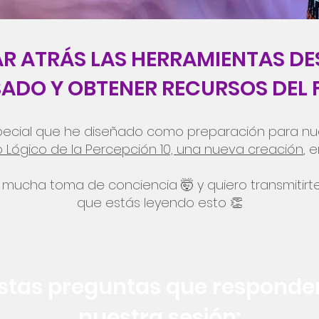
R ATRÁS LAS HERRAMIENTAS D
SADO Y OBTENER RECURSOS DEL 
especial que he diseñado como preparación para nu
o Lógico de la Percepción 10, una nueva creación
, e
do mucha toma de conciencia
🤯
y quiero transmitirt
que estás leyendo esto
👏
estas preguntas que respond
nuestra sesión: