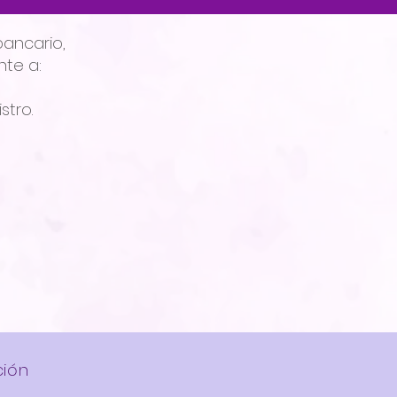
bancario,
nte a:
stro.
ción