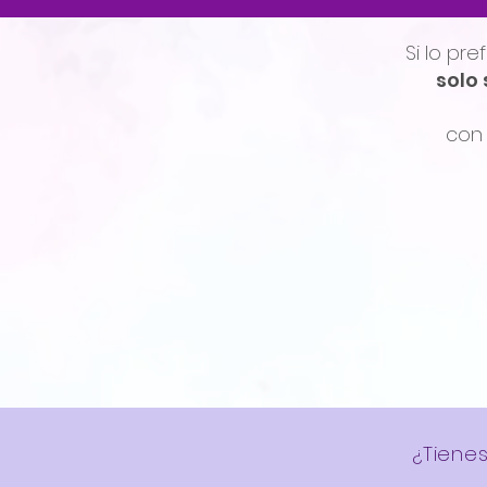
Si lo pr
solo 
con 
¿Tienes