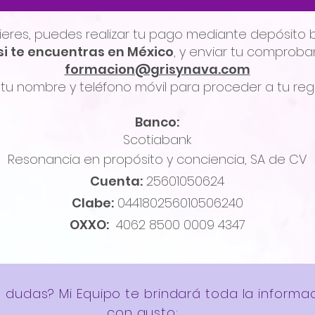
efieres, puedes realizar tu pago mediante depósito 
si te encuentras en México
, y enviar tu comproba
formacion@grisynava.com
tu nombre y teléfono móvil para proceder a tu regi
Banco:
Scotiabank
Resonancia en propósito y conciencia, SA de CV
Cuenta:
25601050624
Clabe:
044180256010506240
OXXO:
4062 8500 0009 4347
 dudas? Mi Equipo te brindará toda la informa
con gusto: