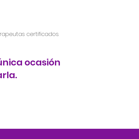
rapeutas certificados.
 única ocasión
rla.