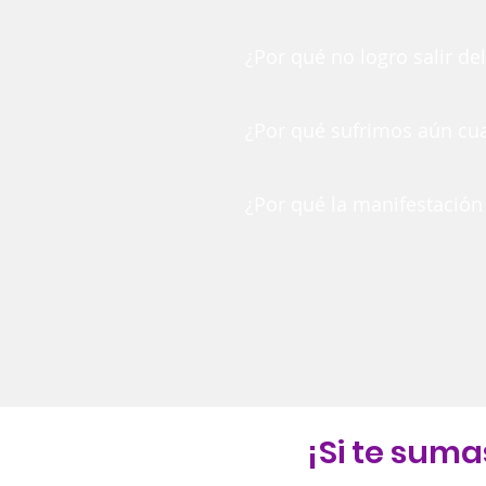
¿Por qué no logro salir de
¿Por qué sufrimos aún c
¿Por qué la manifestación
¡Si te suma