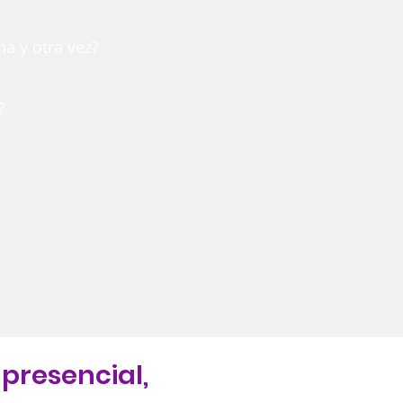
a y otra vez?
?
 presencial,