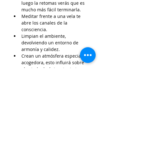
luego la retomas verás que es 
mucho más fácil terminarla.
Meditar frente a una vela te 
abre los canales de la 
consciencia.
Limpian el ambiente, 
devolviendo un entorno de 
armonía y calidez.
Crean un atmósfera especial, 
acogedora, esto influirá sobre 
el estado de ánimo tanto tuyo 
como de la gente que hay a tu 
alrededor, haciendo que todo 
fluya en armonía.
Cuando necesites mover la 
energía, encender una vela te 
ayudará porque en ellas se 
concentra buena cantidad de 
energía.